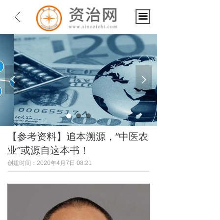
ꁣ
끀
넳
넲
【参考资料】追本溯源，“中医农
业”或源自这本书！
创建时间：
2020年4月7日
08:21