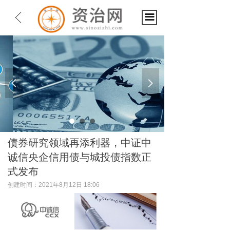
ꁣ
끀
넳
넲
债券研究领域再添利器，中证中
诚信央企信用债与城投债指数正
式发布
创建时间：
2021年8月12日
18:06