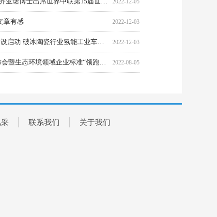
文章有感
2022-12-03
大湾区“氢陶都—绿色搬运体系”建设启动 破冰陶瓷行业氢能工业车辆商业化运营
2022-12-03
中华环保联合会团体标准新闻发布会暨生态环境领域企业标准“领跑者”工作动员大会在京成功举行
2022-08-05
业风险，对RMBS产生正面信用影响
2022-08-05
风采
联系我们
关于我们