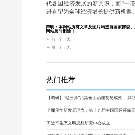
代各国经济发展的新共识，而“一带
进有望为全球经济增长提供新机遇
声明：本网站所有文章及图片均选自国家部委、
网站及时删除！
前一个：
无
ꂃ
后一个：
无
ꁹ
热门推荐
穆迪：潜在措施有助于化解房地产业风险，对R
2021年春节期间（除夕-正月初一）我国城市空
第二轮第二批中央生态环境保护督察 边督边改
标普：联想个人电脑出货强劲且计划发行CDR
习近平生态文明思想研究中心成立
2021年六五环境日国家主场活动在西宁举办