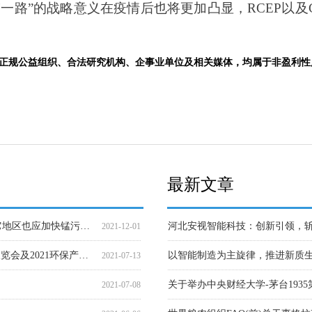
一路”的战略意义在疫情后也将更加凸显，RCEP以及C
。
正规公益组织、合法研究机构、企事业单位及相关媒体，均属于非盈利性
最新文章
MBS产生正面信用影响
气 质量状况
工作扎实推进
，将推进其去杠杆进程
北京市保障性住房建设投资中心是北京最大的保障性住房平台，穆迪授予该公司首次A1评级，展望稳定
宁夏天元锰业集团贾天将：落实六稳六保，坚持反垄断发挥引领和帮扶作用
穆迪：近期国企债券违约事件将加大城投公司信用差异，但不会对城投债发行造成影响
宁夏天元锰业集团董事局主席贾天将：饮水当思源，先富帮后富，行业共发展
惠誉：包商银行并不具有系统重要性，该行损失吸收风险高于中资系统重要性银行
大湾区“氢陶都—绿色搬运体系”建设启动 破冰陶瓷行业氢能工业车辆商业化运营
穆迪： 监管机构仍力图遏制金融体系风险，影子银行活动整体继续下滑
中华环保联合会团体标准新闻发布会暨生态环境领域企业标准“领跑者”工作动员大会在京成功举行
道治经济学——管子经济思想研
深层原因决定表层结果——两次
惠誉：特朗普政府对国际经济状
【公益】巩固脱贫成果，众邦中
山东临沂举办《2021年数字经济
【调研】铁腕治锰，部分地区已
习近平生态文明思想研究中心成
2022-12-03
2022-08-05
2022-08-05
2021-02-12
2021-01-30
2021-01-14
2021-01-04
2020-12-21
2020-12-20
2020-12-16
2020-12-05
2020-12-03
【调研】“锰三角”污染全面治理初见成效， 其它地区也应加快锰污染治理步伐，深入打好污染防治攻坚战
2021-12-01
全面贯彻新发展理念，第十九届中国国际环保展览会及2021环保产业创新发展大会开幕
以智能制造为主旋律，推进新质
2021-07-13
2021-07-08
2021-06-06