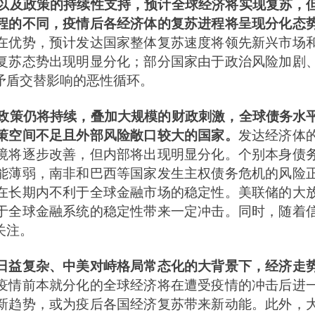
落地以及政策的持续性支持，预计全球经济将实现复苏，
程的不同，疫情后各经济体的复苏进程将呈现分化态
在优势，预计发达国家整体复苏速度将领先新兴市场
复苏态势出现明显分化；部分国家由于政治风险加剧
矛盾交替影响的恶性循环。
政策仍将持续，叠加大规模的财政刺激，全球债务水
策空间不足且外部风险敞口较大的国家。
发达经济体
境将逐步改善，但内部将出现明显分化。个别本身债
能薄弱，南非和巴西等国家发生主权债务危机的风险
在长期内不利于全球金融市场的稳定性。美联储的大
于全球金融系统的稳定性带来一定冲击。同时，随着
关注。
日益复杂、中美对峙格局常态化的大背景下，经济走
疫情前本就分化的全球经济将在遭受疫情的冲击后进
新趋势，或为疫后各国经济复苏带来新动能。此外，