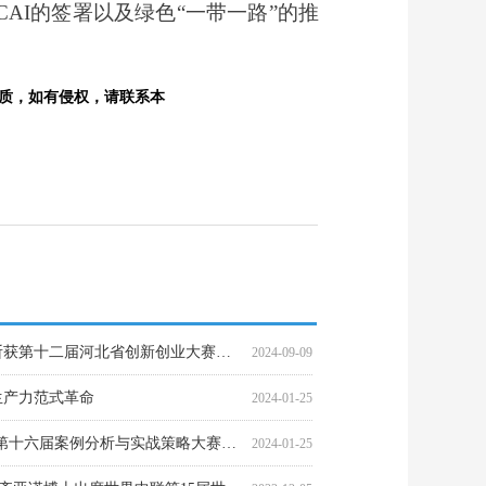
AI的签署以及绿色“一带一路”的推
质，如有侵权，请联系本
究
全球经济大危机背后的哲学思考
况及环球主权信用基本面构成风险
心对口结对帮扶支援内蒙古
高质量发展线上论坛》
制定整治规划和落实方案
立
明目张胆侵吞国家资源，岂有此理！——广西新振锰业富丰矿竟然这样伪造资料申请矿权
标普：并非所有中国一级地方政府的信用状况都均等，预测一级地方政府的信用缓冲空间将优于其下级政府
债券研究领域再添利器，中证中诚信央企信用债与城投债指数正式发布
全面贯彻新发展理念，第十九届中国国际环保展览会及2021环保产业创新发展大会开幕
【调研】“锰三角”污染全面治理初见成效， 其它地区也应加快锰污染治理步伐，深入打好污染防治攻坚战
2019-07-14
2019-07-14
2017-02-17
2022-04-21
2022-02-20
2021-12-14
2021-12-01
2021-09-28
2021-08-19
2021-08-12
2021-07-13
2021-07-08
河北安视智能科技：创新引领，斩获第十二届河北省创新创业大赛佳绩
2024-09-09
生产力范式革命
2024-01-25
关于举办中央财经大学-茅台1935第十六届案例分析与实战策略大赛的通知
2024-01-25
世界粮农组织FAO(前)总干事格拉齐亚诺博士出席世界中联第15届世界中医药大会开幕式并致辞
2022-12-05