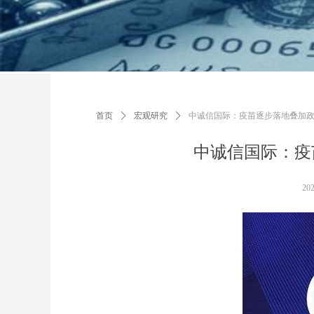
首页
ꄲ
宏观研究
ꄲ
中诚信国际：疫苗逐步落地叠加
中诚信国际：疫
20