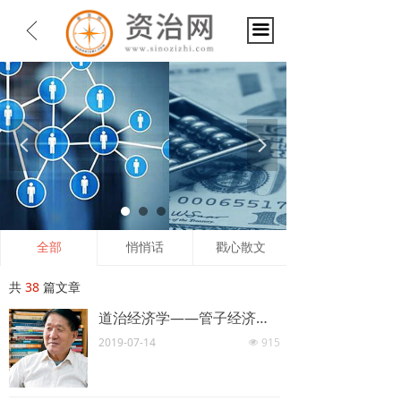
ꁣ
끀
넳
넲
全部
悄悄话
戳心散文
共
38
篇文章
道治经济学——管子经济思想研究
2019-07-14
915
넶